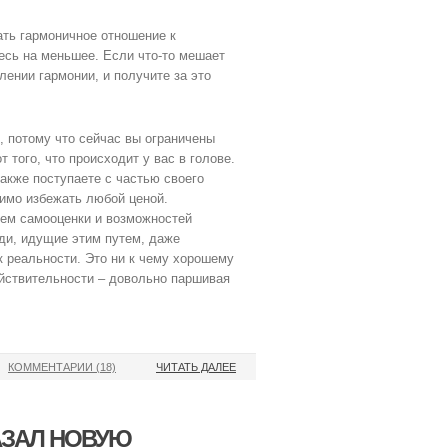
ать гармоничное отношение к
есь на меньшее. Если что-то мешает
лении гармонии, и получите за это
.
, потому что сейчас вы ограничены
 того, что происходит у вас в голове.
акже поступаете с частью своего
димо избежать любой ценой.
ием самооценки и возможностей
ди, идущие этим путем, даже
к реальности. Это ни к чему хорошему
действительности – довольно паршивая
КОММЕНТАРИИ (18)
ЧИТАТЬ ДАЛЕЕ
КАЗАЛ НОВУЮ