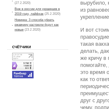
вырубило, 
(27.2.2020)
из равнове
Внж в россии для украинцев в
2019 году, лайфхак
(25.2.2020)
укрепление
Новинка: 3 способа убрать
ржавчину кастрюли будут как
И вот стоим
новые
(23.2.2020)
правосудие
такая вакх
СЧЁТЧИКИ
делать, да
же кричу в
помогайте, 
это время 
как то отве
периодичес
преимущест
друг с друг
чему, подп