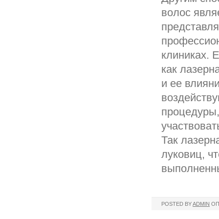
волос явля
представля
профессион
клиниках. 
как лазерн
и ее влияни
воздейству
процедуры,
участвоват
Так лазерн
луковиц, ч
выполненны
POSTED BY
ADMIN
ОП