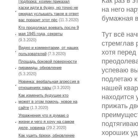
Как раз в 
Подборка: хозяин приказал
хаски идти в будку, но точно не
на него на
ожидал услышать такое в ответ
бумажная в
вас поразит этот пёс
(11.3.2020)
Кто продолжал воевать после 9
Тут всё на
мая 1945 года, секреты
(9.3.2020)
стремглав 
Видео и комментарии, от наших
хотя перед 
пользователей
(7.3.2020)
преодолева
Площадь боковой поверхности
пирамиды, обновление
успеваю вык
(5.3.2020)
подлетаю к 
Новинка: вербальная агрессия в
нашей кварт
отношениях пары
(3.3.2020)
Как изменить будущее кто
находится 
может в этом помочь, новое на
прижать дв
сайте
(1.3.2020)
преимущест
Упражнения что я думаю о
жизни и чего я хочу на самом
подтягиваю
деле, новинка
(29.2.2020)
хороших уд
Как ушить брюки, обновление