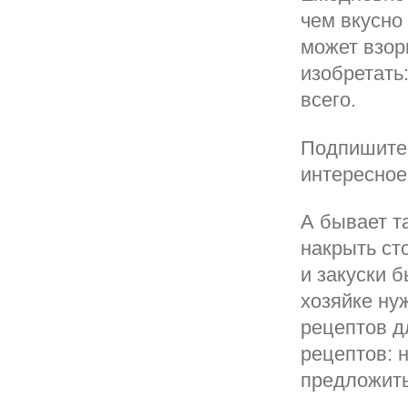
чем вкусно
может взор
изобретать
всего.
Подпишитес
интересное
А бывает т
накрыть ст
и закуски 
хозяйке ну
рецептов д
рецептов: 
предложить