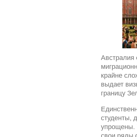
Австралия 
миграционн
крайне сло
выдает виз
границу Зе
Единственн
студенты, 
упрощены. 
свои ряды 