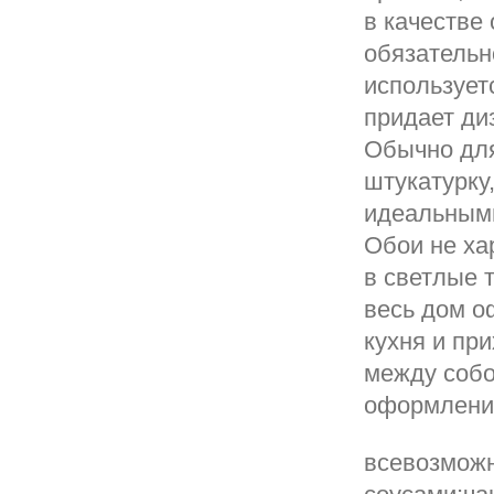
в качестве
обязательн
использует
придает ди
Обычно для
штукатурку
идеальными
Обои не ха
в светлые 
весь дом о
кухня и пр
между собо
оформления
всевозможн