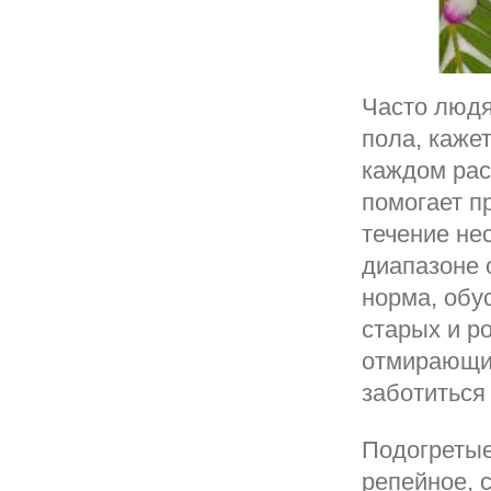
Часто людя
пола, каже
каждом рас
помогает п
течение не
диапазоне о
норма, обу
старых и р
отмирающих
заботиться 
Подогретые
репейное, 