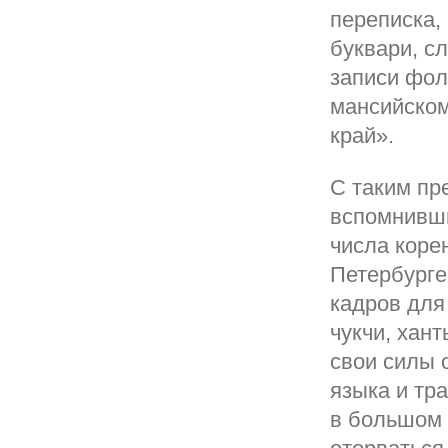
переписка,
буквари, с
записи фол
мансийском
край».
С таким пр
вспомнивши
числа коре
Петербурге
кадров для
чукчи, хан
свои силы 
языка и тр
в большом 