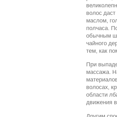
великолепн
волос даст
маслом, го
полчаса. П
обычным ша
чайного де
тем, как по
При выпаде
массажа. Н
материалов
волосах, к
области лб
движения в
Другим спо