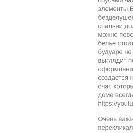
соусами;ча
элементы.В
безделушек
спальни до
можно пове
белье стои
будуаре не
выглядит п
оформлении
создается 
очаг, кото
доме всегд
https://you
Очень важн
перекликал