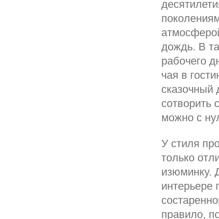
десятилети
поколениям
атмосферой
дождь. В т
рабочего дн
чая в гости
сказочный 
сотворить 
можно с ну
У стиля пр
только отл
изюминку. 
интерьере 
состаренно
правило, п