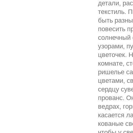
детали, ра
текстиль. 
быть разны
повесить п
солнечный 
узорами, п
цветочек. 
комнате, с
ришелье са
цветами, с
сердцу сув
прованс. Он
ведрах, гор
касается л
кованые св
чтобы у св