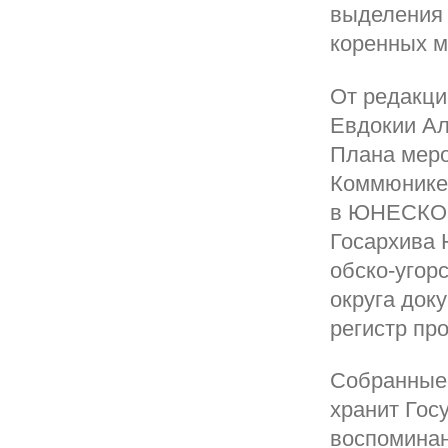
выделения 
коренных м
От редакци
Евдокии Ал
Плана меро
Коммюнике,
в ЮНЕСКО в
Госархива 
обско-угор
округа док
регистр п
Собранные
хранит Гос
воспоминан