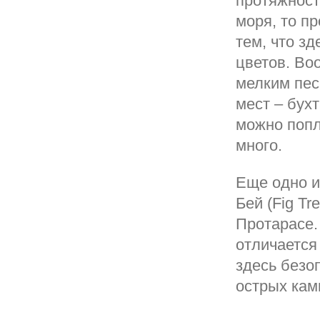
протяжност
моря, то п
тем, что зд
цветов. Во
мелким пес
мест – бухт
можно попл
много.
Еще одно и
Бей (Fig T
Протарасе.
отличается
здесь безо
острых кам