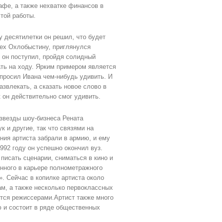
рафе, а также нехватке финансов в
той работы.
у десятилетки он решил, что будет
сех Охлобыстину, приглянулся
 он поступил, пройдя солидный
ать на ходу. Ярким примером является
опросил Ивана чем-нибудь удивить. И
звлекать, а сказать новое слово в
к он действительно смог удивить.
звезды шоу-бизнеса Рената
 и другие, так что связями на
ия артиста забрали в армию, и ему
992 году он успешно окончил вуз.
писать сценарии, сниматься в кино и
енного в карьере полнометражного
. Сейчас в копилке артиста около
ам, а также несколько первоклассных
ятся режиссерами.Артист также много
 и состоит в ряде общественных