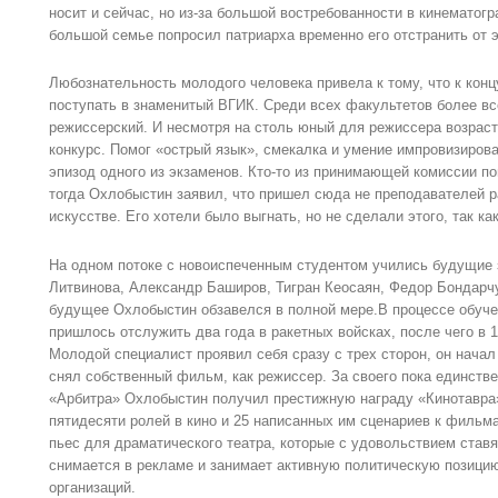
носит и сейчас, но из-за большой востребованности в кинематог
большой семье попросил патриарха временно его отстранить от э
Любознательность молодого человека привела к тому, что к конц
поступать в знаменитый ВГИК. Среди всех факультетов более в
режиссерский. И несмотря на столь юный для режиссера возраст
конкурс. Помог «острый язык», смекалка и умение импровизиров
эпизод одного из экзаменов. Кто-то из принимающей комиссии п
тогда Охлобыстин заявил, что пришел сюда не преподавателей ра
искусстве. Его хотели было выгнать, но не сделали этого, так ка
На одном потоке с новоиспеченным студентом учились будущие 
Литвинова, Александр Баширов, Тигран Кеосаян, Федор Бондарчук
будущее Охлобыстин обзавелся в полной мере.В процессе обучен
пришлось отслужить два года в ракетных войсках, после чего в 1
Молодой специалист проявил себя сразу с трех сторон, он начал 
снял собственный фильм, как режиссер. За своего пока единств
«Арбитра» Охлобыстин получил престижную награду «Кинотавра»
пятидесяти ролей в кино и 25 написанных им сценариев к фильм
пьес для драматического театра, которые с удовольствием став
снимается в рекламе и занимает активную политическую позицию
организаций.