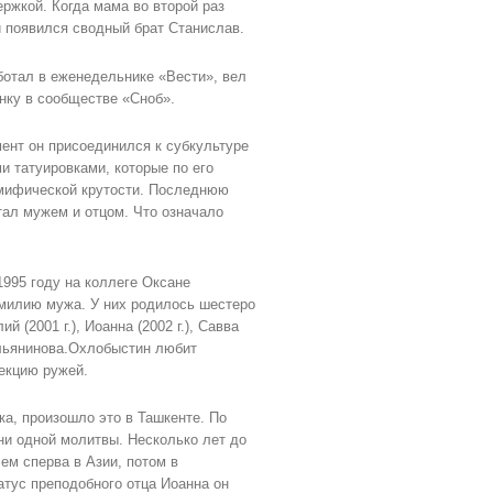
ржкой. Когда мама во второй раз
и появился сводный брат Станислав.
ботал в еженедельнике «Вести», вел
нку в сообществе «Сноб».
ент он присоединился к субкультуре
и татуировками, которые по его
 мифической крутости. Последнюю
тал мужем и отцом. Что означало
1995 году на коллеге Оксане
амилию мужа. У них родилось шестеро
ий (2001 г.), Иоанна (2002 г.), Савва
ольянинова.Охлобыстин любит
екцию ружей.
ка, произошло это в Ташкенте. По
 ни одной молитвы. Несколько лет до
м сперва в Азии, потом в
атус преподобного отца Иоанна он