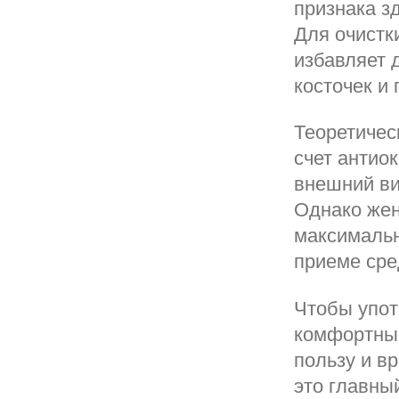
признака з
Для очистк
избавляет 
косточек и 
Теоретичес
счет антио
внешний вид
Однако жен
максимальн
приеме сре
Чтобы упот
комфортны
пользу и в
это главны