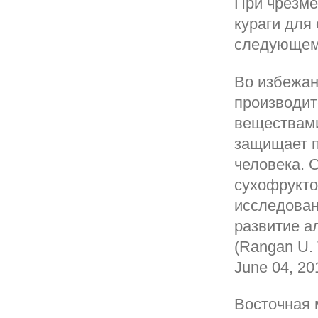
При чрезме
кураги для
следующем
Во избежан
производит
веществами
защищает п
человека. 
сухофрукто
исследован
развитие а
(Rangan U. 
June 04, 20
Восточная 