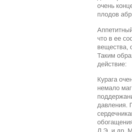
очень конц
плодов абри
Аппетитный
что в ее с
вещества, 
Таким обра
действие:
Курага очен
немало маг
поддержан
давления. 
сердечника
обогащени
Л.Э. и др.