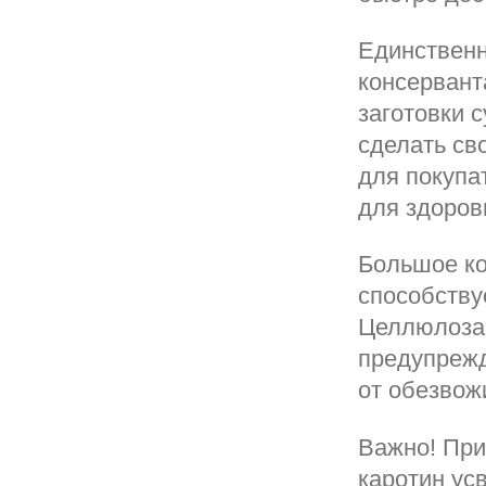
Единственн
консервант
заготовки 
сделать св
для покупа
для здоров
Большое ко
способству
Целлюлоза 
предупрежд
от обезвож
Важно! При
каротин ус