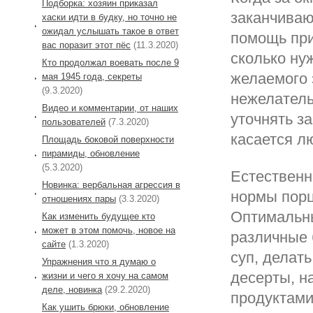
Подборка: хозяин приказал
заканчиваю
хаски идти в будку, но точно не
ожидал услышать такое в ответ
помощь при
вас поразит этот пёс
(11.3.2020)
сколько ну
Кто продолжал воевать после 9
желаемого 
мая 1945 года, секреты
(9.3.2020)
нежелатель
Видео и комментарии, от наших
уточнять з
пользователей
(7.3.2020)
касается л
Площадь боковой поверхности
пирамиды, обновление
(5.3.2020)
Естественн
Новинка: вербальная агрессия в
нормы порц
отношениях пары
(3.3.2020)
Оптимальны
Как изменить будущее кто
может в этом помочь, новое на
различные 
сайте
(1.3.2020)
суп, делат
Упражнения что я думаю о
десерты, на
жизни и чего я хочу на самом
деле, новинка
(29.2.2020)
продуктами
Как ушить брюки, обновление