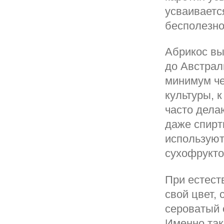
усваиваетс
бесполезно
Абрикос вы
до Австрал
минимум че
культуры, 
часто делаю
даже спирт
используют
сухофрукто
При естест
свой цвет,
сероватый 
Именно так