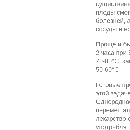
существенн
плоды смог
болезней, 
сосуды и н
Проще и бы
2 часа при
70-80°С, з
50-60°С.
Готовые пр
этой задач
Однороднос
перемешать
лекарство 
употреблять