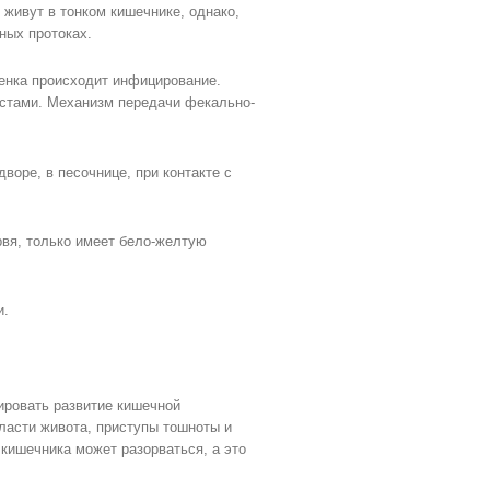
 живут в тонком кишечнике, однако,
зных протоках.
бенка происходит инфицирование.
истами. Механизм передачи фекально-
дворе, в песочнице, при контакте с
рвя, только имеет бело-желтую
и.
ировать развитие кишечной
бласти живота, приступы тошноты и
кишечника может разорваться, а это