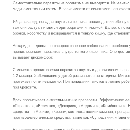
Самостоятельно паразиты из организма не выводятся. Избавитьс
медикаментозным путем. В зависимости от симптомов назначаетс
Яйца аскарид, попадая внутрь кишечника, впоследствии образуют
там они растут, питаются эритроцитами и плазмой. Далее, с пото
бронхи, носоглотку и возвращаются в тонкую кишку, где становя
Аскаридоз – довольно распространенное заболевание, особенно у
проникновением паразитов внутрь тонкого кишечника. Оно доста
вызывает дискомфорт.
С момента проникновения паразитов внутрь и до появления перв
1-2 месяца. Заболевание у детей развивается по стадиям. Мигра
протекает почти незаметно. При попадании глистов в легкие ребе
при бронхите.
Врач прописывает антигельминтные препараты. Эффективное лек
«Пирантел», «Вермокс», «Декарис», «Медамин», «Комбактрин».
средства – «Мезим», «Креон», комплекс поливитаминов, препар
противоаллергические средства, такие как «Супрастин», «Тавеги
На вопрос что делать, если у ребенка появились аскариды, ответ