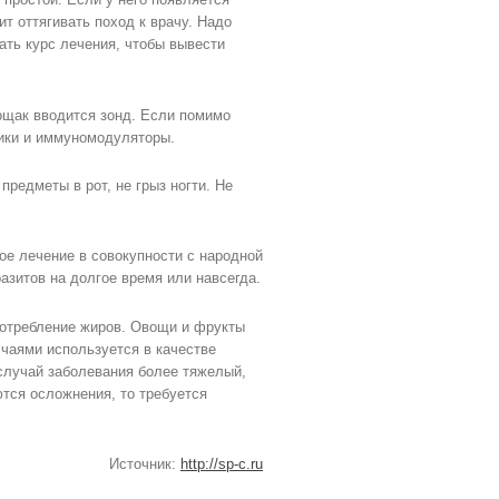
т оттягивать поход к врачу. Надо
ать курс лечения, чтобы вывести
ощак вводится зонд. Если помимо
тики и иммуномодуляторы.
предметы в рот, не грыз ногти. Не
ое лечение в совокупности с народной
азитов на долгое время или навсегда.
потребление жиров. Овощи и фрукты
чаями используется в качестве
случай заболевания более тяжелый,
тся осложнения, то требуется
Источник:
http://sp-c.ru