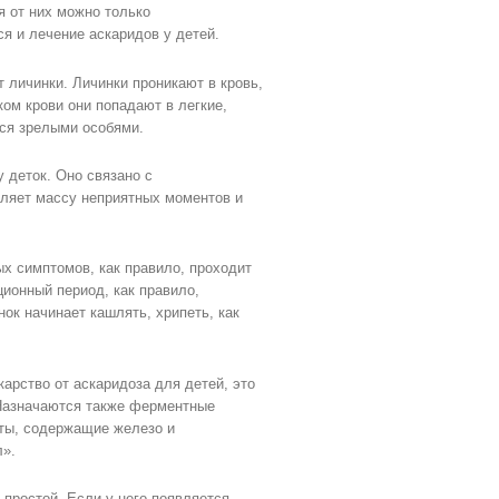
я от них можно только
я и лечение аскаридов у детей.
 личинки. Личинки проникают в кровь,
ком крови они попадают в легкие,
тся зрелыми особями.
 деток. Оно связано с
вляет массу неприятных моментов и
ых симптомов, как правило, проходит
ционный период, как правило,
нок начинает кашлять, хрипеть, как
арство от аскаридоза для детей, это
 Назначаются также ферментные
аты, содержащие железо и
л».
 простой. Если у него появляется