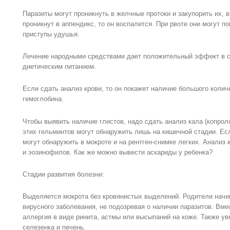
Паразиты могут проникнуть в желчные протоки и закупорить их, 
проникнут в аппендикс, то он воспалится. При рвоте они могут п
приступы удушья.
Лечение народными средствами дает положительный эффект в с
диетическим питанием.
Если сдать анализ крови, то он покажет наличие большого колич
гемоглобина.
Чтобы выявить наличие глистов, надо сдать анализ кала (копрол
этих гельминтов могут обнаружить лишь на кишечной стадии. Есл
могут обнаружить в мокроте и на рентген-снимке легких. Анализ 
и эозинофилов. Как же можно вывести аскариды у ребенка?
Стадии развития болезни:
Выделяется мокрота без кровянистых выделений. Родители начин
вирусного заболевания, не подозревая о наличии паразитов. Вм
аллергия в виде ринита, астмы или высыпаний на коже. Также 
селезенка и печень.