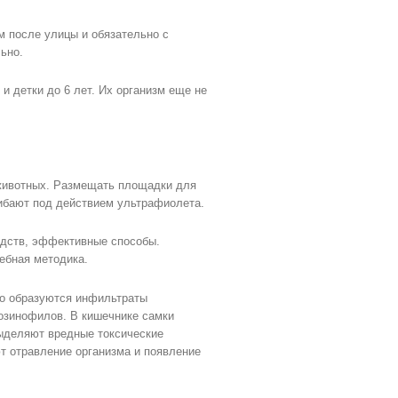
м после улицы и обязательно с
ьно.
 детки до 6 лет. Их организм еще не
 животных. Размещать площадки для
гибают под действием ультрафиолета.
едств, эффективные способы.
ебная методика.
его образуются инфильтраты
эозинофилов. В кишечнике самки
выделяют вредные токсические
ют отравление организма и появление