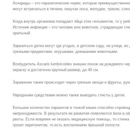
Аскариды – это паразитические черви, которые преимущественно
могут встречаться в печени, пазухах носа, желудке, трахее, сле
Когда внутрь организма попадают яйца этих гельминтов, то у ре
Источник инфекции – это человек или животное, страдающие гл
оральный.
Заразиться детки могут где угодно, в детском саду, на улице, во 
грязными предметами, игрушками, домашними животными.
Возбудитель Ascaris lumbricoides внешне похож на дождевого че
окраску и достаточно крупный размер, до 40 см.
Заражение также происходит через грязные овощи и фрукты, рук
Народными средствами можно также выводить глисты у деток.
Большое количество паразитов в тонкой кишке способно спровоц
непроходимости. В результате ее развития появляются боли в о
рвоты. Если вовремя не оказать медицинскую помощь, то стенка 
грозит перитонитом, то есть воспалением брюшной полости.