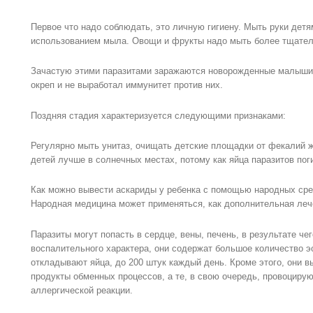
Первое что надо соблюдать, это личную гигиену. Мыть руки детя
использованием мыла. Овощи и фрукты надо мыть более тщател
Зачастую этими паразитами заражаются новорожденные малыши и
окреп и не выработал иммунитет против них.
Поздняя стадия характеризуется следующими признаками:
Регулярно мыть унитаз, очищать детские площадки от фекалий
детей лучше в солнечных местах, потому как яйца паразитов по
Как можно вывести аскариды у ребенка с помощью народных ср
Народная медицина может применяться, как дополнительная леч
Паразиты могут попасть в сердце, вены, печень, в результате ч
воспалительного характера, они содержат большое количество 
откладывают яйца, до 200 штук каждый день. Кроме этого, они 
продукты обменных процессов, а те, в свою очередь, провоциру
аллергической реакции.