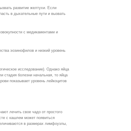
вызвать развитие желтухи. Если
опасть в дыхательные пути и вызвать
овокупности с медикаментами и
ества эозинофилов и низкий уровень
огическое исследование). Однако яйца
и стадия болезни начальная, то яйца
крови показывает уровень лейкоцитов
ают лечить свое чадо от простого
есте с кашлем может появиться
увеличиваются в размерах лимфоузлы,